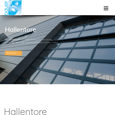
Hallentore
Als technisch und optisch anspruchsvolle Lösung.
unsere AR- oder ARP-Tore mit optimalem Lichtdurchlass.
Weiterlesen ...
Hallentore