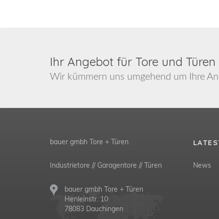
Ihr Angebot für Tore und Türen
Wir kümmern uns umgehend um Ihre Anf
bauer gmbh Tore + Türen
LATES
Industrietore // Garagentore // Türen
News
bauer gmbh Tore + Türen
Henleinstr. 10
78083 Dauchingen