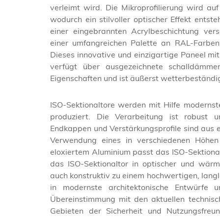
verleimt wird. Die Mikroprofilierung wird au
wodurch ein stilvoller optischer Effekt entst
einer eingebrannten Acrylbeschichtung ver
einer umfangreichen Palette an RAL-Farbe
Dieses innovative und einzigartige Paneel mi
verfügt über ausgezeichnete schalldämme
Eigenschaften und ist äußerst wetterbeständi
ISO-Sektionaltore werden mit Hilfe modernst
produziert. Die Verarbeitung ist robust u
Endkappen und Verstärkungsprofile sind aus 
Verwendung eines in verschiedenen Höhen l
eloxiertem Aluminium passt das ISO-Sektional
das ISO-Sektionaltor in optischer und wärme
auch konstruktiv zu einem hochwertigen, langl
in modernste architektonische Entwürfe 
Übereinstimmung mit den aktuellen technis
Gebieten der Sicherheit und Nutzungsfreundl