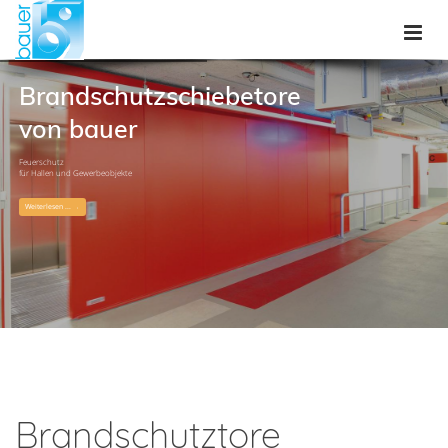
Brandschutzschiebetore
von bauer
Feuerschutz
für Hallen und Gewerbeobjekte
Weiterlesen ...
Brandschutztore