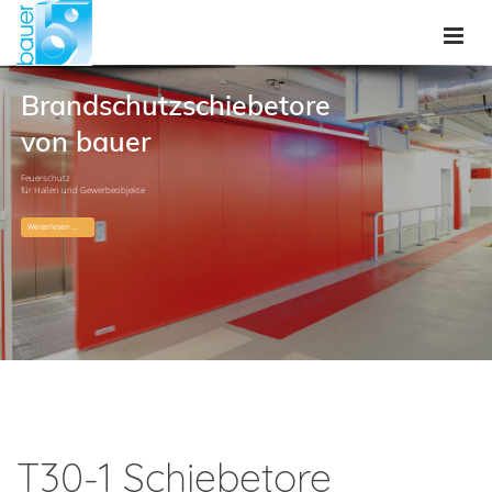
Brandschutzschiebetore
von bauer
Feuerschutz
für Hallen und Gewerbeobjekte
Weiterlesen ...
T30-1 Schiebetore