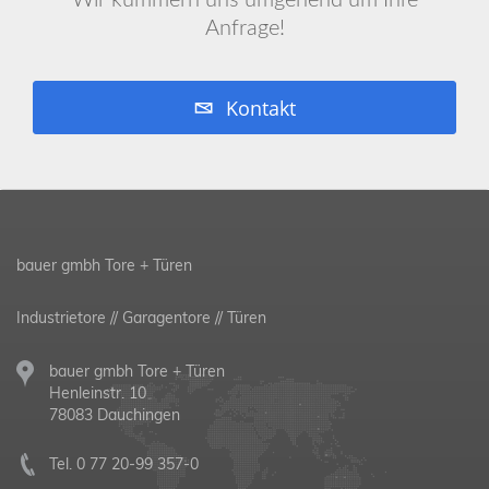
Wir kümmern uns umgehend um Ihre
Anfrage!
Kontakt
bauer gmbh Tore + Türen
Industrietore // Garagentore // Türen
bauer gmbh Tore + Türen
Henleinstr. 10
78083 Dauchingen
Tel.
0 77 20-99 357-0