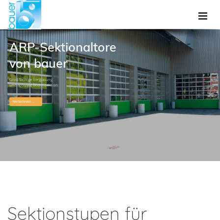
ARP-Sektionaltore
von bauer
Großflächige Verglasung
und robuste Bodensektion
Weiterlesen ...
Sektionstypen für